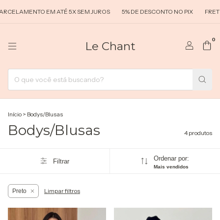
RCELAMENTO EM ATÉ 5X SEM JUROS
5% DE DESCONTO NO PIX
FRETE 
0
Le Chant
Início
>
Bodys/Blusas
Bodys/Blusas
4 produtos
Ordenar por:
Filtrar
Mais vendidos
Limpar filtros
Preto