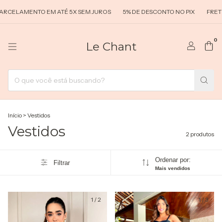
RCELAMENTO EM ATÉ 5X SEM JUROS
5% DE DESCONTO NO PIX
FRETE
0
Le Chant
Início
>
Vestidos
Vestidos
2 produtos
Ordenar por:
Filtrar
Mais vendidos
1
/
2
1
/
3