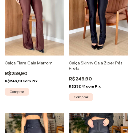
Calça Skinny Gaia Ziper Pés
Calça Flare Gaia Marrom
Preta
R$259,90
R$249,90
R$246,91
com
Pix
R$237,41
com
Pix
Comprar
Comprar
1
/
2
1
/
5