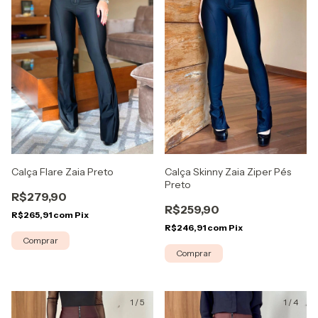
Calça Flare Zaia Preto
Calça Skinny Zaia Ziper Pés
Preto
R$279,90
R$259,90
R$265,91
com
Pix
R$246,91
com
Pix
Comprar
Comprar
1
/
5
1
/
4