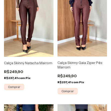
Calça Skinny Gaia Ziper Pés
Calça Skinny Natacha Marrom
Marrom
R$249,90
R$249,90
R$237,41
com
Pix
R$237,41
com
Pix
Comprar
Comprar
1
/
4
1
/
3