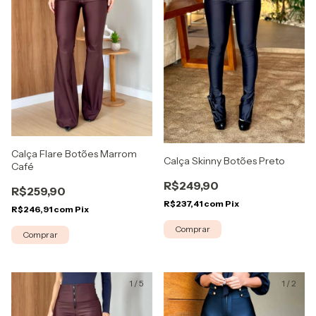
Calça Flare Botões Marrom
Calça Skinny Botões Preto
Café
R$249,90
R$259,90
R$237,41
com
Pix
R$246,91
com
Pix
Comprar
Comprar
1
/
5
1
/
2