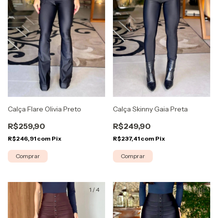
Calça Flare Olivia Preto
Calça Skinny Gaia Preta
R$259,90
R$249,90
R$246,91
com
Pix
R$237,41
com
Pix
Comprar
Comprar
1
/
4
1
/
3