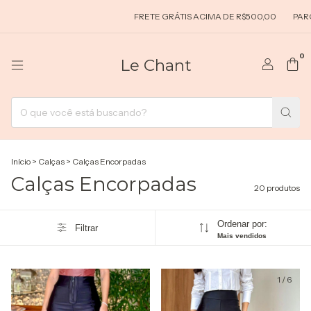
FRETE GRÁTIS ACIMA DE R$500,00
PARCELAMEN
0
Le Chant
Início
>
Calças
>
Calças Encorpadas
Calças Encorpadas
20 produtos
Ordenar por:
Filtrar
Mais vendidos
1
/
7
1
/
6