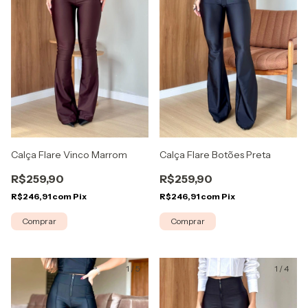
Calça Flare Vinco Marrom
Calça Flare Botões Preta
R$259,90
R$259,90
R$246,91
com
Pix
R$246,91
com
Pix
Comprar
Comprar
1
/
5
1
/
4