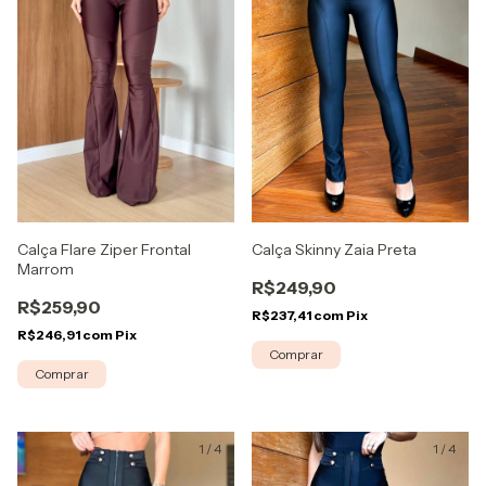
Calça Flare Ziper Frontal
Calça Skinny Zaia Preta
Marrom
R$249,90
R$259,90
R$237,41
com
Pix
R$246,91
com
Pix
Comprar
Comprar
1
/
4
1
/
4