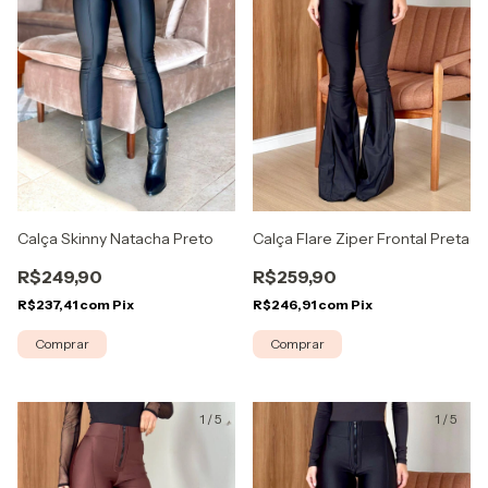
Calça Skinny Natacha Preto
Calça Flare Ziper Frontal Preta
R$249,90
R$259,90
R$237,41
com
Pix
R$246,91
com
Pix
Comprar
Comprar
1
/
5
1
/
5