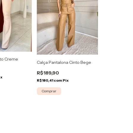
nto Creme
Calça Pantalona Cinto Bege
R$189,90
ix
R$180,41
com
Pix
Comprar