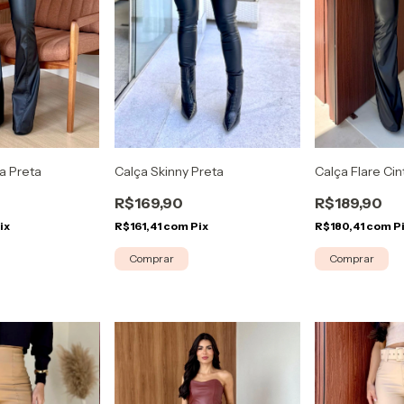
la Preta
Calça Skinny Preta
Calça Flare Ci
R$169,90
R$189,90
ix
R$161,41
com
Pix
R$180,41
com
P
Comprar
Comprar