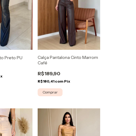
Calça Pantalona Cinto Marrom
nto Preto PU
Café
R$189,90
ix
R$180,41
com
Pix
Comprar