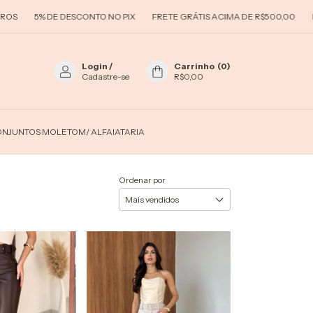
5% DE DESCONTO NO PIX
FRETE GRÁTIS ACIMA DE R$500,00
PARCELA
Login
/
Carrinho
(
0
)
Cadastre-se
R$0,00
NJUNTOS MOLETOM/ ALFAIATARIA
Ordenar por