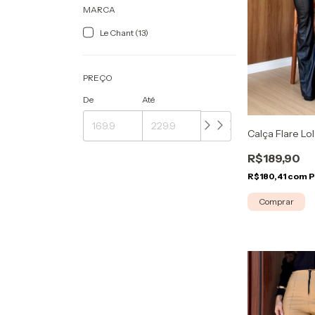
MARCA
Le Chant (13)
PREÇO
De
Até
Calça Flare Lo
R$189,90
R$180,41
com
P
Comprar