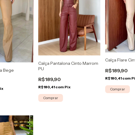
Calça Flare Ci
Calça Pantalona Cinto Marrom
PU
la Bege
R$189,90
R$180,41
com
P
R$189,90
R$180,41
com
Pix
ix
Comprar
Comprar