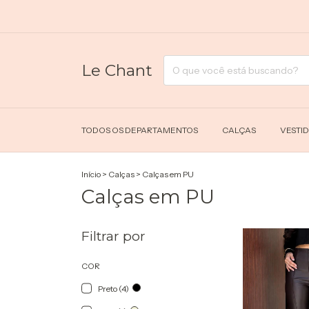
FRETE 
Le Chant
TODOS OS DEPARTAMENTOS
CALÇAS
VESTI
Início
>
Calças
>
Calças em PU
Calças em PU
Filtrar por
COR
Preto (4)