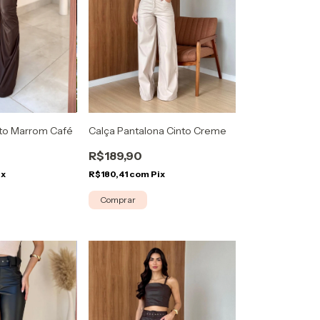
nto Marrom Café
Calça Pantalona Cinto Creme
R$189,90
ix
R$180,41
com
Pix
Comprar