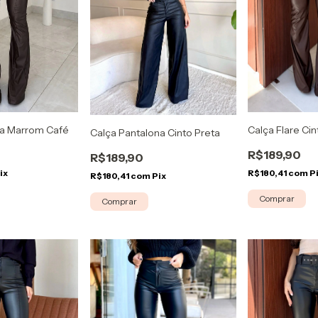
Calça Flare Ci
ola Marrom Café
Calça Pantalona Cinto Preta
R$189,90
R$189,90
R$180,41
com
P
ix
R$180,41
com
Pix
Comprar
Comprar