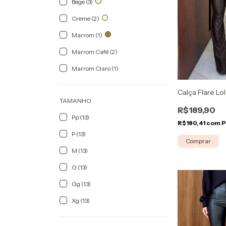
Bege (3)
Creme (2)
Marrom (1)
Marrom Café (2)
Marrom Claro (1)
Calça Flare L
TAMANHO
R$189,90
Pp (13)
R$180,41
com
P
P (13)
Comprar
M (13)
G (13)
Gg (13)
Xg (13)