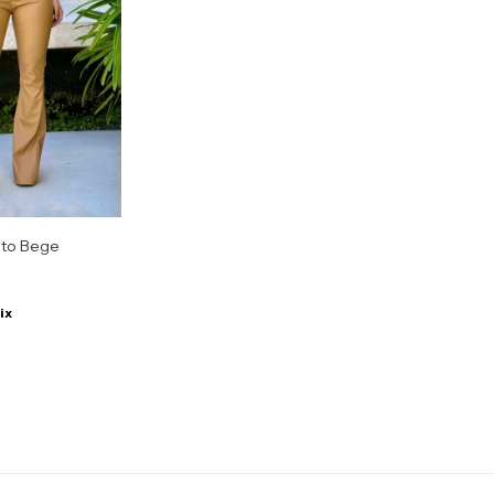
nto Bege
ix