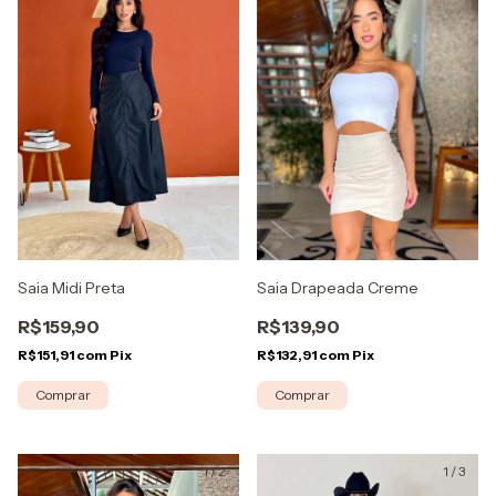
Saia Midi Preta
Saia Drapeada Creme
R$159,90
R$139,90
R$151,91
com
Pix
R$132,91
com
Pix
Comprar
Comprar
1
/
2
1
/
3