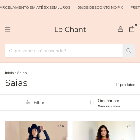
LAMENTO EM ATÉ 5X SEM JUROS
5% DE DESCONTO NO PIX
FRETE GRÁ
0
Le Chant
Início
>
Saias
Saias
14 produtos
Ordenar por:
Filtrar
Mais vendidos
1
/
4
1
/
2