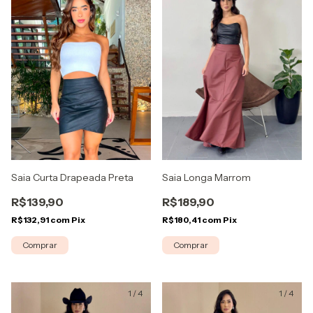
Saia Curta Drapeada Preta
Saia Longa Marrom
R$139,90
R$189,90
R$132,91
com
Pix
R$180,41
com
Pix
Comprar
Comprar
1
/
4
1
/
4