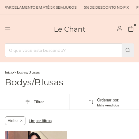
PARCELAMENTO EM ATÉ 5X SEM JUROS
5% DE DESCONTO NO PIX
FR
0
Le Chant
Início
>
Bodys/Blusas
Bodys/Blusas
Ordenar por:
Filtrar
Mais vendidos
Limpar filtros
Vinho