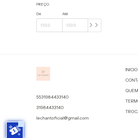
PREÇO
De
Até
INICIO
CONT
QUEM
5531984433140
TERM
31984433140
TROC
lechantoficial@gmail.com