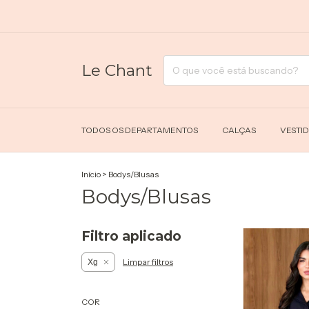
Le Chant
TODOS OS DEPARTAMENTOS
CALÇAS
VESTI
Início
>
Bodys/Blusas
Bodys/Blusas
Filtro aplicado
Limpar filtros
Xg
COR