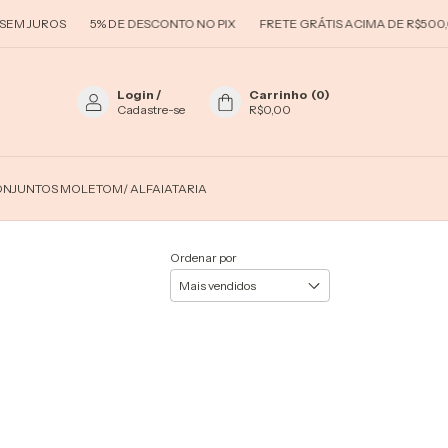
M JUROS
5% DE DESCONTO NO PIX
FRETE GRÁTIS ACIMA DE R$500,0
Login
/
Carrinho
(
0
)
Cadastre-se
R$0,00
NJUNTOS MOLETOM/ ALFAIATARIA
Ordenar por