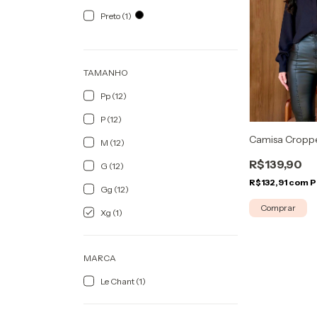
Preto (1)
TAMANHO
Pp (12)
P (12)
Camisa Croppe
M (12)
R$139,90
G (12)
R$132,91
com
P
Gg (12)
Comprar
Xg (1)
MARCA
Le Chant (1)