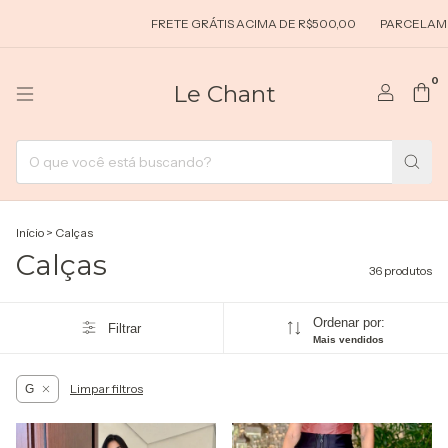
FRETE GRÁTIS ACIMA DE R$500,00
PARCELAMENTO EM ATÉ 5X SE
0
Le Chant
Início
>
Calças
Calças
36 produtos
Ordenar por:
Filtrar
Mais vendidos
Limpar filtros
G