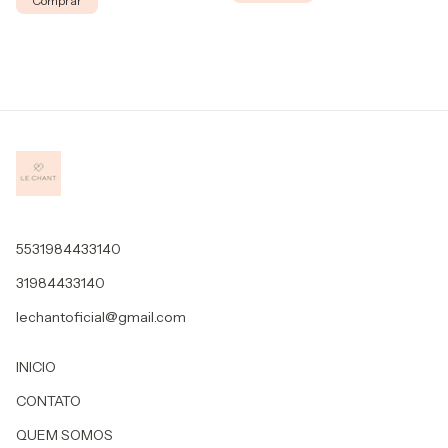
Comprar
5531984433140
31984433140
lechantoficial@gmail.com
INICIO
CONTATO
QUEM SOMOS