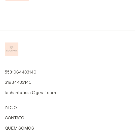
5531984433140
31984433140
lechantoficial@gmail.com
INICIO
CONTATO
QUEM SOMOS