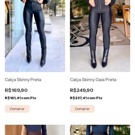
Calça Skinny Preta
Calça Skinny Gaia Preta
R$169,90
R$249,90
R$161,41
com
Pix
R$237,41
com
Pix
Comprar
Comprar