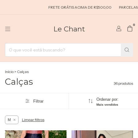
FRETE GRÁTIS ACIMA DE R$500,00
PARCELAMENTO EM ATÉ 5X S
0
Le Chant
Início
>
Calças
Calças
36 produtos
Ordenar por:
Filtrar
Mais vendidos
Limpar filtros
M