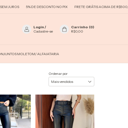
 JUROS
5% DE DESCONTO NO PIX
FRETE GRÁTIS ACIMA DE R$500,00
Login
/
Carrinho
(
0
)
Cadastre-se
R$0,00
NJUNTOS MOLETOM/ ALFAIATARIA
Ordenar por