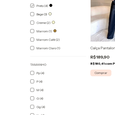
Preto (4)
Bege (3)
Creme (2)
Marrom (1)
Marrom Café (2)
Calça Pantalon
Marrom Claro (1)
R$189,90
R$180,41
com
P
TAMANHO
Comprar
Pp (4)
P (4)
M (4)
G (4)
Gg (4)