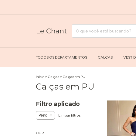
Le Chant
TODOS OS DEPARTAMENTOS
CALÇAS
VESTI
Início
>
Calças
>
Calças em PU
Calças em PU
Filtro aplicado
Limpar filtros
Preto
COR