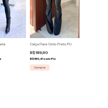
reta
Calça Flare Cinto Preto PU
R$189,90
x
R$180,41
com
Pix
Comprar