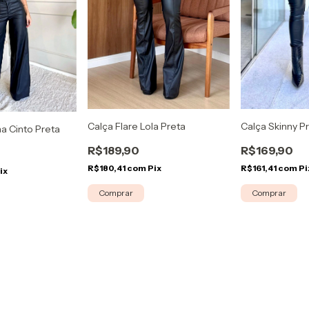
Calça Flare Lola Preta
Calça Skinny P
a Cinto Preta
R$189,90
R$169,90
R$180,41
com
Pix
R$161,41
com
Pi
ix
Comprar
Comprar