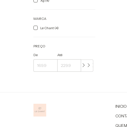
Xg (4)
MARCA
Le Chant (4)
PREÇO
De
Até
INICIO
CONT
QUEM