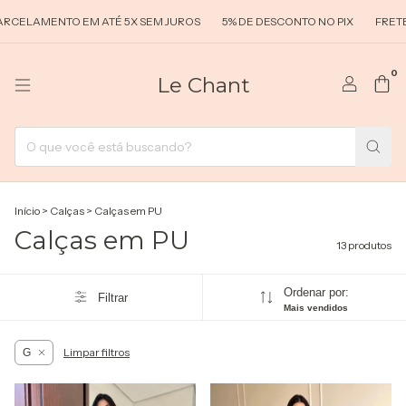
AMENTO EM ATÉ 5X SEM JUROS
5% DE DESCONTO NO PIX
FRETE GRÁT
0
Le Chant
Início
>
Calças
>
Calças em PU
Calças em PU
13 produtos
Ordenar por:
Filtrar
Mais vendidos
Limpar filtros
G