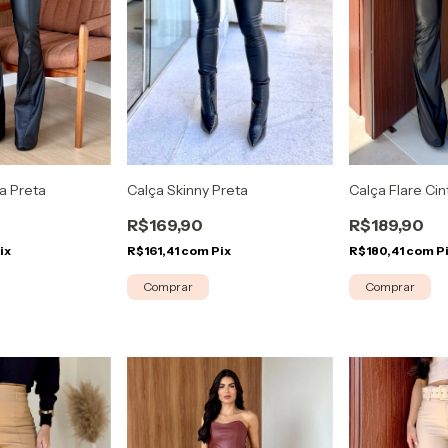
la Preta
Calça Skinny Preta
Calça Flare Ci
R$169,90
R$189,90
ix
R$161,41
com
Pix
R$180,41
com
P
Comprar
Comprar