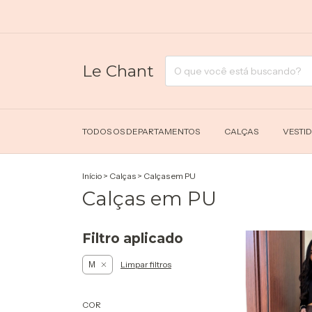
Le Chant
TODOS OS DEPARTAMENTOS
CALÇAS
VESTI
Início
>
Calças
>
Calças em PU
Calças em PU
Filtro aplicado
Limpar filtros
M
COR