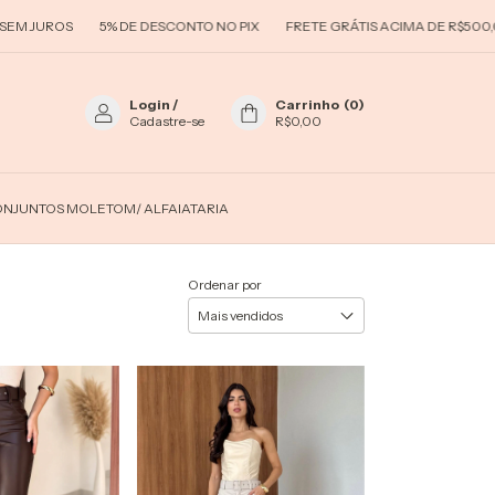
UROS
5% DE DESCONTO NO PIX
FRETE GRÁTIS ACIMA DE R$500,00
Login
/
Carrinho
(
0
)
Cadastre-se
R$0,00
NJUNTOS MOLETOM/ ALFAIATARIA
Ordenar por