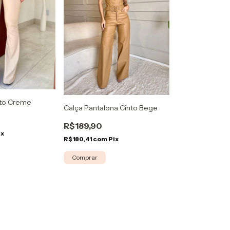
nto Creme
Calça Pantalona Cinto Bege
R$189,90
ix
R$180,41
com
Pix
Comprar