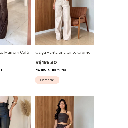
nto Marrom Café
Calça Pantalona Cinto Creme
R$189,90
ix
R$180,41
com
Pix
Comprar