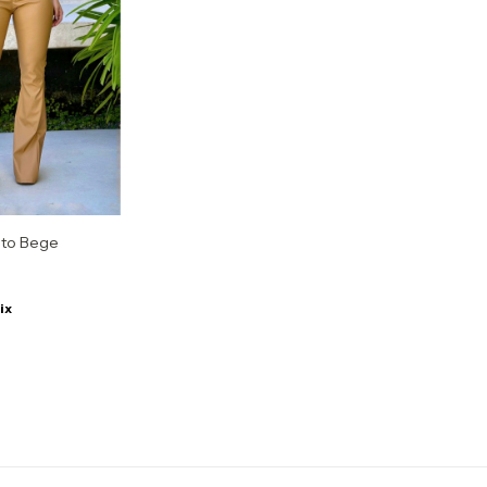
nto Bege
ix