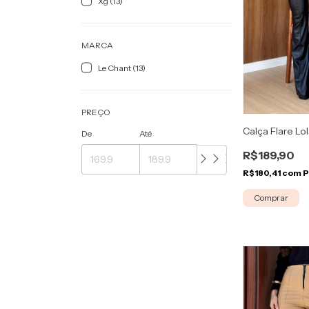
Xg (13)
MARCA
Le Chant (13)
PREÇO
Calça Flare Lo
De
Até
R$189,90
R$180,41
com
P
Comprar