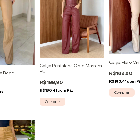
Calça Flare Ci
Calça Pantalona Cinto Marrom
PU
la Bege
R$189,90
R$180,41
com
P
R$189,90
R$180,41
com
Pix
ix
Comprar
Comprar