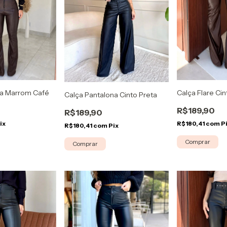
ola Marrom Café
Calça Flare Ci
Calça Pantalona Cinto Preta
R$189,90
R$189,90
ix
R$180,41
com
P
R$180,41
com
Pix
Comprar
Comprar