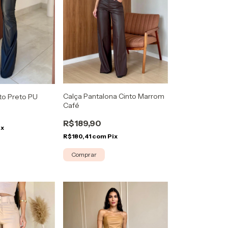
Calça Pantalona Cinto Marrom
nto Preto PU
Café
R$189,90
ix
R$180,41
com
Pix
Comprar