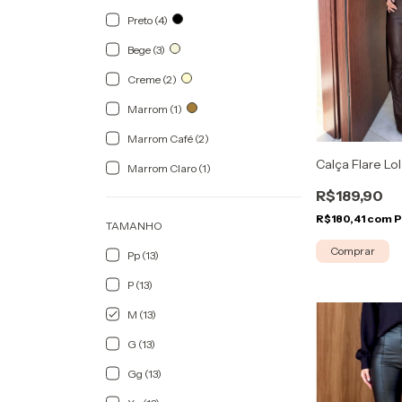
Preto (4)
Bege (3)
Creme (2)
Marrom (1)
Marrom Café (2)
Calça Flare L
Marrom Claro (1)
R$189,90
R$180,41
com
P
TAMANHO
Comprar
Pp (13)
P (13)
M (13)
G (13)
Gg (13)