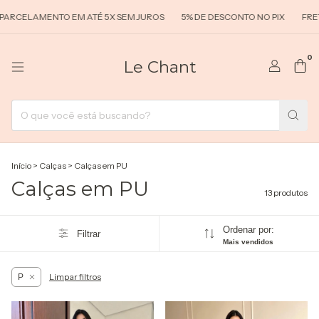
LAMENTO EM ATÉ 5X SEM JUROS
5% DE DESCONTO NO PIX
FRETE GR
0
Le Chant
Início
>
Calças
>
Calças em PU
Calças em PU
13 produtos
Ordenar por:
Filtrar
Mais vendidos
Limpar filtros
P