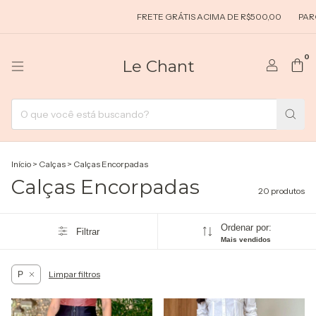
FRETE GRÁTIS ACIMA DE R$500,00
PARCELAMEN
0
Le Chant
Início
>
Calças
>
Calças Encorpadas
Calças Encorpadas
20 produtos
Ordenar por:
Filtrar
Mais vendidos
Limpar filtros
P