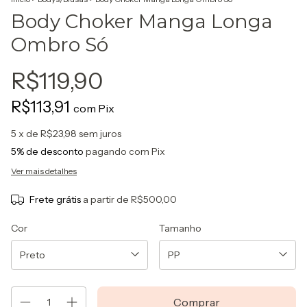
Body Choker Manga Longa
Ombro Só
R$119,90
R$113,91
com
Pix
5
x de
R$23,98
sem juros
5% de desconto
pagando com Pix
Ver mais detalhes
Frete grátis
a partir de
R$500,00
Cor
Tamanho