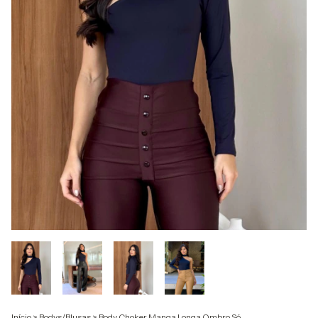
Início
>
Bodys/Blusas
>
Body Choker Manga Longa Ombro Só