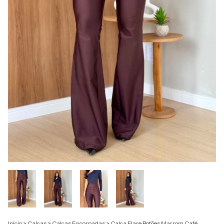
Início
>
Calças
>
Calças Encorpadas
>
Calça Flare Botões Marrom Café