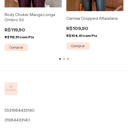
Body Choker Manga Longa
Camisa Cropped Alfaiataria
Ombro Só
R$109,90
R$119,90
R$104,41
com
Pix
R$113,91
com
Pix
Comprar
Comprar
5531984433140
31984433140