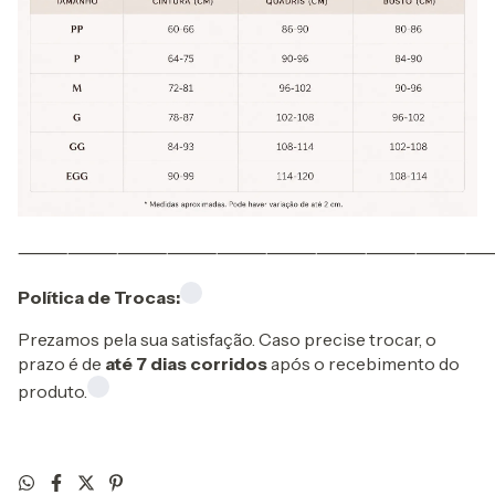
⸻⸻⸻⸻⸻⸻⸻⸻⸻
Política de Trocas:
Prezamos pela sua satisfação. Caso precise trocar, o
prazo é de
até 7 dias corridos
após o recebimento do
produto.