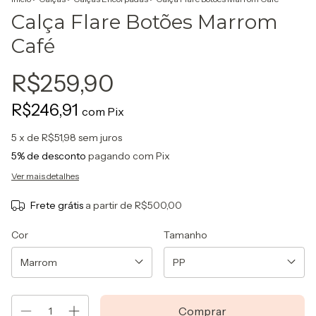
Calça Flare Botões Marrom
Café
R$259,90
R$246,91
com
Pix
5
x de
R$51,98
sem juros
5% de desconto
pagando com Pix
Ver mais detalhes
Frete grátis
a partir de
R$500,00
Cor
Tamanho