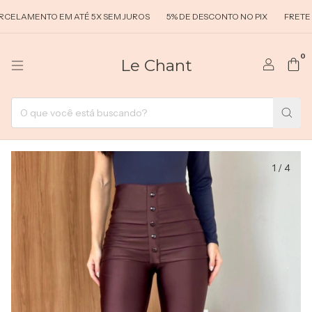
AMENTO EM ATÉ 5X SEM JUROS
5% DE DESCONTO NO PIX
FRETE GRÁ
0
Le Chant
1
/
4