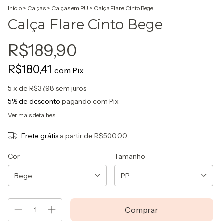
Início
>
Calças
>
Calças em PU
>
Calça Flare Cinto Bege
Calça Flare Cinto Bege
R$189,90
R$180,41
com
Pix
5
x de
R$37,98
sem juros
5% de desconto
pagando com Pix
Ver mais detalhes
Frete grátis
a partir de
R$500,00
Cor
Tamanho