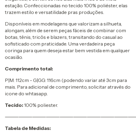
estação. Confeccionadas no tecido 100% poliéster, elas
trazem estilo e versatilidade pras produções.
Disponíveis em modelagens que valorizam a silhueta,
alongam, além de serem peças fáceis de combinar com
botas, tênis, tricôs e blazers, transitando do casual ao
sofisticado com praticidade. Uma verdadeira peça
coringa para quem deseja estar bem vestida em qualquer
ocasião.
Comprimento total:
P|M: 112cm - G|GG: 116cm (podendo variar até 3cm para
mais. Para adicional de comprimento, solicitar através do
icone do whtasapp.
Tecido:
100% poliester.
⸻⸻⸻⸻⸻⸻⸻⸻⸻
Tabela de Medidas: