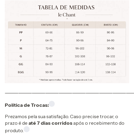
⸻⸻⸻⸻⸻⸻⸻⸻⸻
Política de Trocas:
Prezamos pela sua satisfação. Caso precise trocar, o
prazo é de
até 7 dias corridos
após o recebimento do
produto.