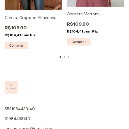
Corpete Marrom
Camisa Cropped Alfaiataria
R$109,90
R$109,90
R$104,41
com
Pix
R$104,41
com
Pix
Comprar
Comprar
5531984433140
31984433140
lechantoficial@gmail.com