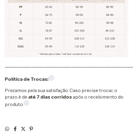
⸻⸻⸻⸻⸻⸻⸻⸻⸻
Política de Trocas:
Prezamos pela sua satisfação. Caso precise trocar, o
prazo é de
até 7 dias corridos
após o recebimento do
produto.