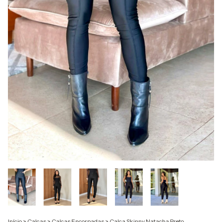
Início
>
Calças
>
Calças Encorpadas
>
Calça Skinny Natacha Preto