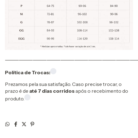
⸻⸻⸻⸻⸻⸻⸻⸻⸻
Política de Trocas:
Prezamos pela sua satisfação. Caso precise trocar, o
prazo é de
até 7 dias corridos
após o recebimento do
produto.