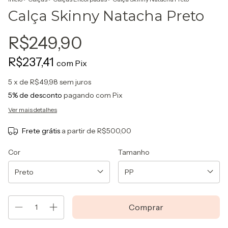
Calça Skinny Natacha Preto
R$249,90
R$237,41
com
Pix
5
x de
R$49,98
sem juros
5% de desconto
pagando com Pix
Ver mais detalhes
Frete grátis
a partir de
R$500,00
Cor
Tamanho