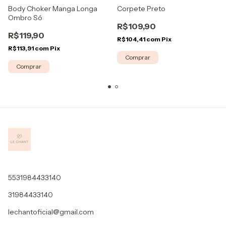
Body Choker Manga Longa
Corpete Preto
Ombro Só
R$109,90
R$119,90
R$104,41
com
Pix
R$113,91
com
Pix
Comprar
Comprar
5531984433140
31984433140
lechantoficial@gmail.com