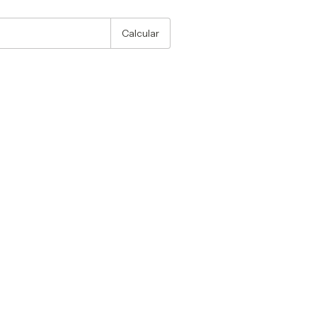
:
Alterar CEP
Calcular