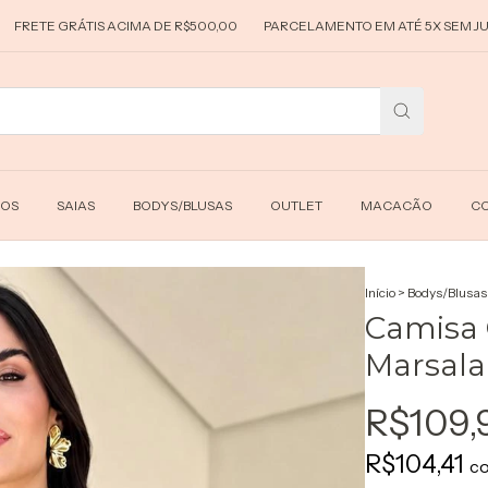
TIS ACIMA DE R$500,00
PARCELAMENTO EM ATÉ 5X SEM JUROS
5% 
DOS
SAIAS
BODYS/BLUSAS
OUTLET
MACACÃO
CO
Início
>
Bodys/Blusas
Camisa 
Marsala
R$109,
R$104,41
c