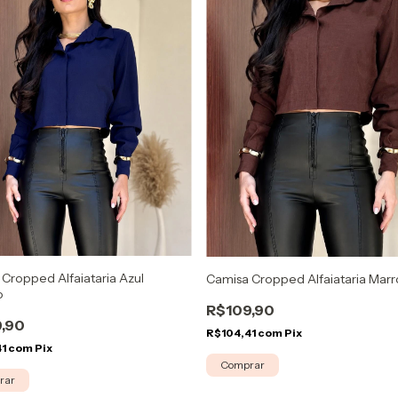
Cropped Alfaiataria Azul
Camisa Cropped Alfaiataria Mar
o
R$109,90
,90
R$104,41
com
Pix
41
com
Pix
Comprar
rar