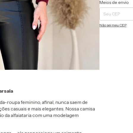
Entregas para o CEP
Meios de envio
Não sei meu CEP
arsala
da-roupa feminino, afinal, nunca saem de
ções casuais e mais elegantes. Nossa camisa
ão da alfaiataria com uma modelagem
onga — ela proporciona um caimento