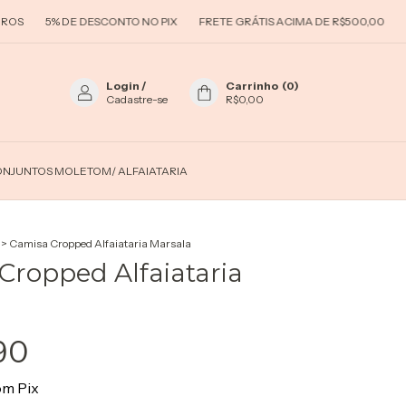
DE DESCONTO NO PIX
FRETE GRÁTIS ACIMA DE R$500,00
PARCELAMEN
Login
/
Carrinho
(
0
)
Cadastre-se
R$0,00
NJUNTOS MOLETOM/ ALFAIATARIA
>
Camisa Cropped Alfaiataria Marsala
Cropped Alfaiataria
90
om
Pix