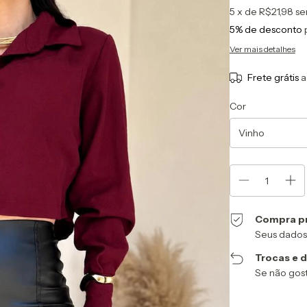
5
x de
R$21,98
se
5% de desconto
Ver mais detalhes
Frete grátis
a
Cor
Compra p
Seus dados
Trocas e 
Se não gost