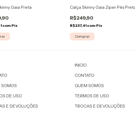
Calça Skinny Gaia Ziper Pés Pret
kinny Gaia Preta
R$249,90
,90
R$237,41
com
Pix
41
com
Pix
Comprar
rar
INICIO
ATO
CONTATO
 SOMOS
QUEM SOMOS
OS DE USO
TERMOS DE USO
AS E DEVOLUÇÕES
TROCAS E DEVOLUÇÕES