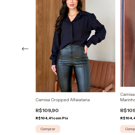
Camisa 
ga Ombro Só
Camisa Cropped Alfaiataria
Marinh
R$109,90
R$109
R$104,41
com
Pix
R$104,
Comprar
Comp