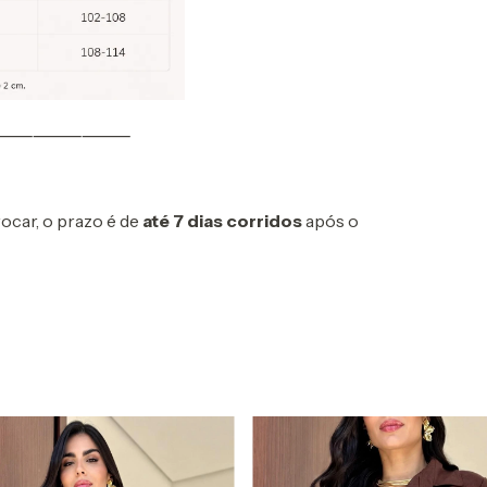
⸻⸻⸻
ocar, o prazo é de
até 7 dias corridos
após o