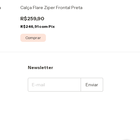
a
Calça Flare Ziper Frontal Preta
Calça Flare Vin
R$259,90
R$259,90
R$246,91
com
Pix
R$246,91
com
P
Comprar
Comprar
Newsletter