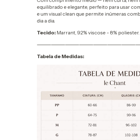
equilibrado e elegante, perfeito para usar co
e um visual clean que permite inúmeras com
dia a dia.
Tecido:
Marrant, 92% viscose - 8% poliester.
⸻⸻⸻⸻⸻⸻⸻
Tabela de Medidas: