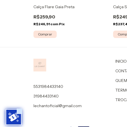
Calça Flare Gaia Preta
Calça S
R$259,90
R$249
R$246,91
com
Pix
R$237,
Comprar
Comp
INICIO
CONT
QUEM
5531984433140
TERM
31984433140
TROC
lechantoficial@gmail.com