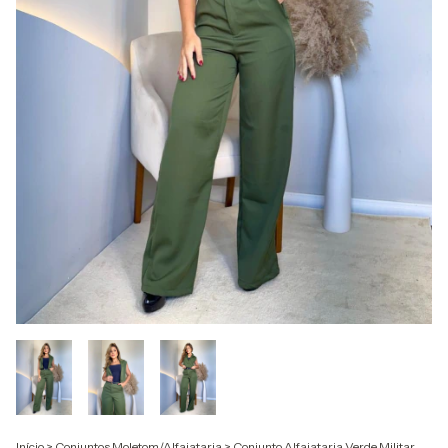
Início
>
Conjuntos Moletom/Alfaiataria
>
Conjunto Alfaiataria Verde Militar