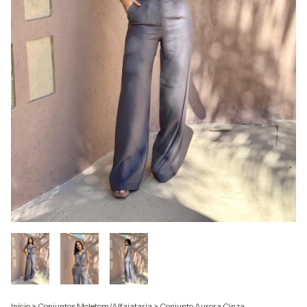
Início
>
Conjuntos Moletom/Alfaiataria
>
Conjunto Aurora Cinza