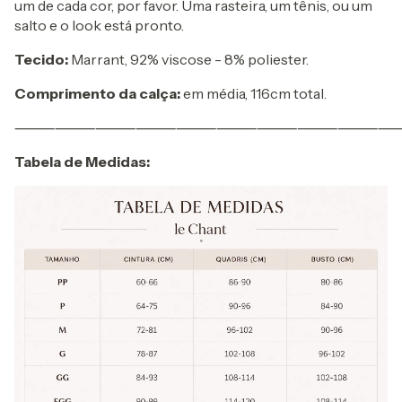
um de cada cor, por favor. Uma rasteira, um tênis, ou um
salto e o look está pronto.
Tecido:
Marrant, 92% viscose - 8% poliester.
Comprimento da calça:
em média, 116cm total.
⸻⸻⸻⸻⸻⸻⸻⸻⸻
Tabela de Medidas: