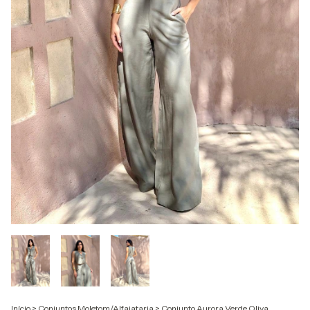
Início
>
Conjuntos Moletom/Alfaiataria
>
Conjunto Aurora Verde Oliva