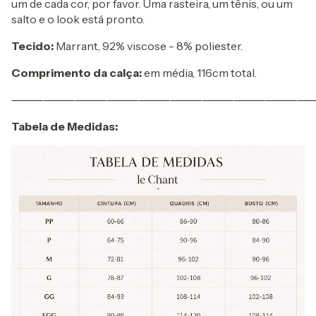
um de cada cor, por favor. Uma rasteira, um tênis, ou um
salto e o look está pronto.
Tecido:
Marrant, 92% viscose - 8% poliester.
Comprimento da calça:
em média, 116cm total.
⸻⸻⸻⸻⸻⸻⸻⸻⸻
Tabela de Medidas: