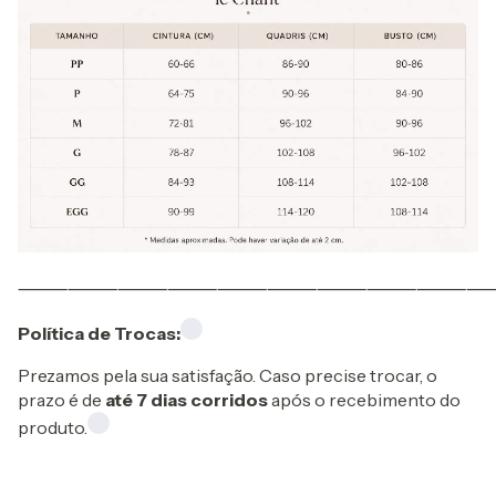
⸻⸻⸻⸻⸻⸻⸻⸻⸻
Política de Trocas:
Prezamos pela sua satisfação. Caso precise trocar, o
prazo é de
até 7 dias corridos
após o recebimento do
produto.