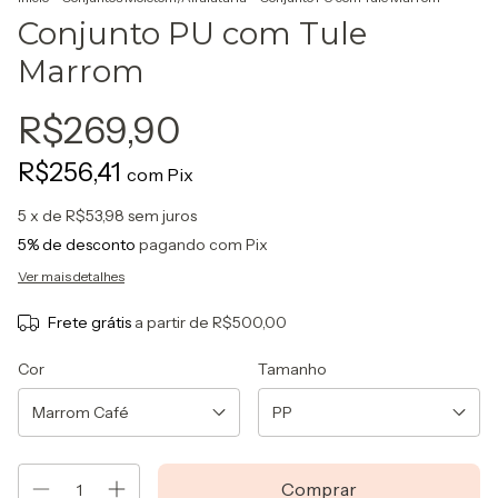
Conjunto PU com Tule
Marrom
R$269,90
R$256,41
com
Pix
5
x de
R$53,98
sem juros
5% de desconto
pagando com Pix
Ver mais detalhes
Frete grátis
a partir de
R$500,00
Cor
Tamanho