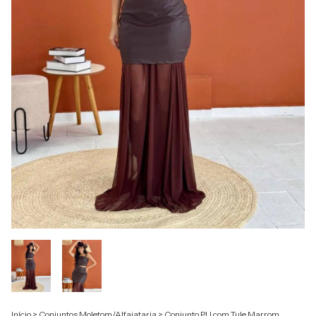
Início
>
Conjuntos Moletom/Alfaiataria
>
Conjunto PU com Tule Marrom