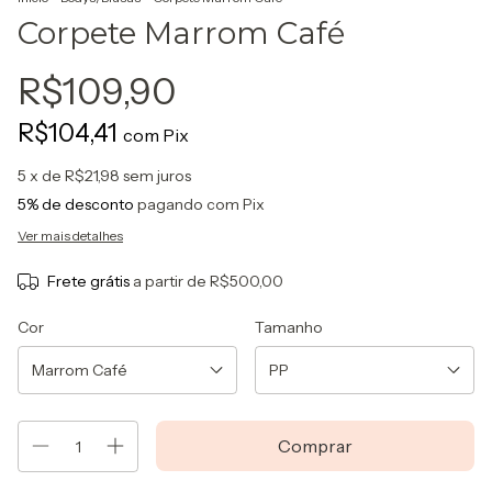
Corpete Marrom Café
R$109,90
R$104,41
com
Pix
5
x de
R$21,98
sem juros
5% de desconto
pagando com Pix
Ver mais detalhes
Frete grátis
a partir de
R$500,00
Cor
Tamanho