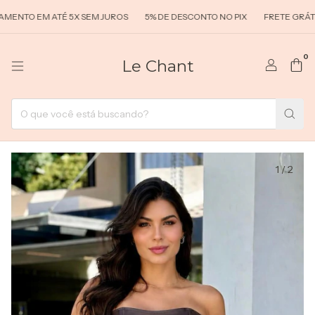
TO EM ATÉ 5X SEM JUROS
5% DE DESCONTO NO PIX
FRETE GRÁTIS A
0
Le Chant
1
/
2