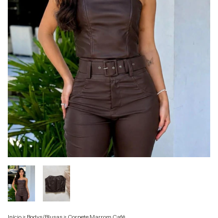
Início
>
Bodys/Blusas
>
Corpete Marrom Café