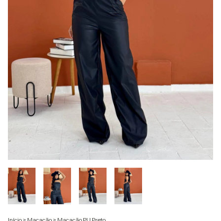
Início
>
Macacão
>
Macacão PU Preto