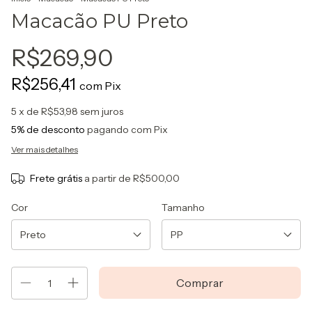
Macacão PU Preto
R$269,90
R$256,41
com
Pix
5
x de
R$53,98
sem juros
5% de desconto
pagando com Pix
Ver mais detalhes
Frete grátis
a partir de
R$500,00
Cor
Tamanho