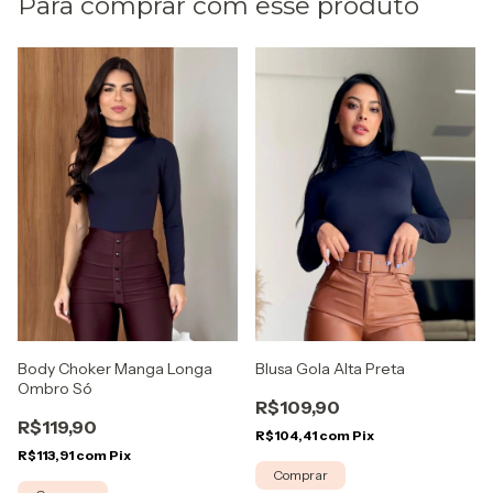
Para comprar com esse produto
Blusa Gola Alta Preta
Body Choker Manga Longa
Ombro Só
R$109,90
R$119,90
R$104,41
com
Pix
R$113,91
com
Pix
Comprar