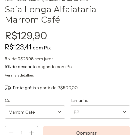
Saia Longa Alfaiataria
Marrom Café
R$129,90
R$123,41
com
Pix
5
x de
R$25,98
sem juros
5% de desconto
pagando com Pix
Ver mais detalhes
Frete grátis
a partir de
R$500,00
Cor
Tamanho