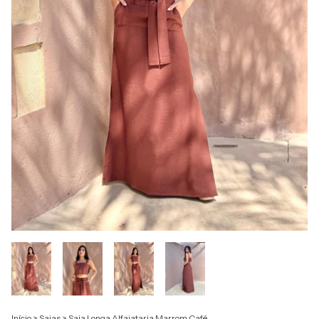
Início
>
Saias
>
Saia Longa Alfaiataria Marrom Café