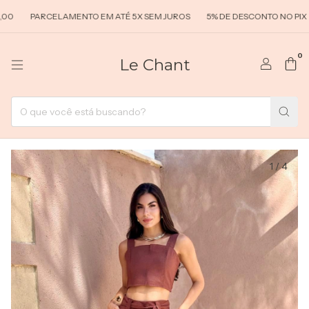
PARCELAMENTO EM ATÉ 5X SEM JUROS
5% DE DESCONTO NO PIX
F
0
Le Chant
1
/
4