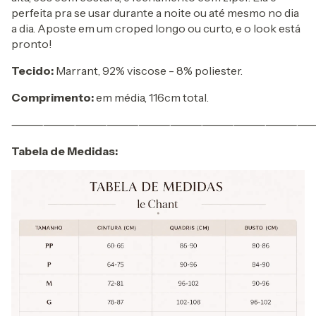
perfeita pra se usar durante a noite ou até mesmo no dia
a dia. Aposte em um croped longo ou curto, e o look está
pronto!
Tecido:
Marrant, 92% viscose - 8% poliester.
Comprimento:
em média, 116cm total.
⸻⸻⸻⸻⸻⸻⸻⸻⸻
Tabela de Medidas: