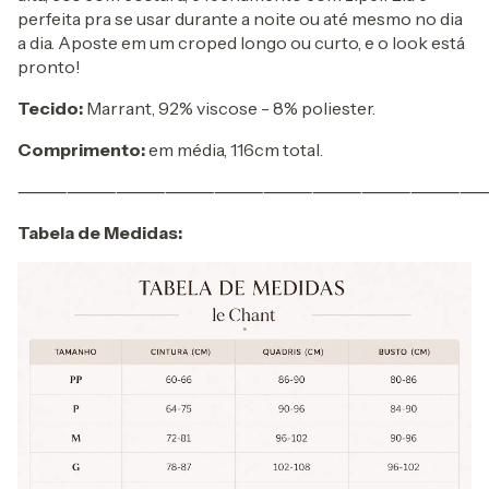
perfeita pra se usar durante a noite ou até mesmo no dia
a dia. Aposte em um croped longo ou curto, e o look está
pronto!
Tecido:
Marrant, 92% viscose - 8% poliester.
Comprimento:
em média, 116cm total.
⸻⸻⸻⸻⸻⸻⸻⸻⸻
Tabela de Medidas: