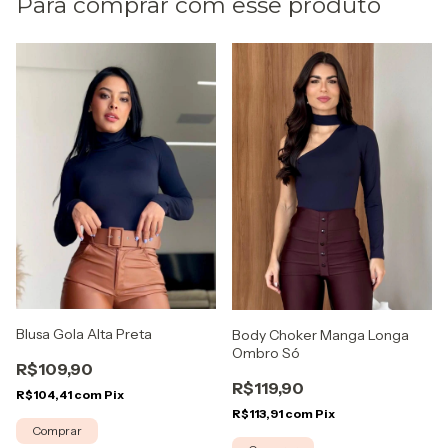
Para comprar com esse produto
Blusa Gola Alta Preta
Body Choker Manga Longa
Ombro Só
R$109,90
R$119,90
R$104,41
com
Pix
R$113,91
com
Pix
Comprar