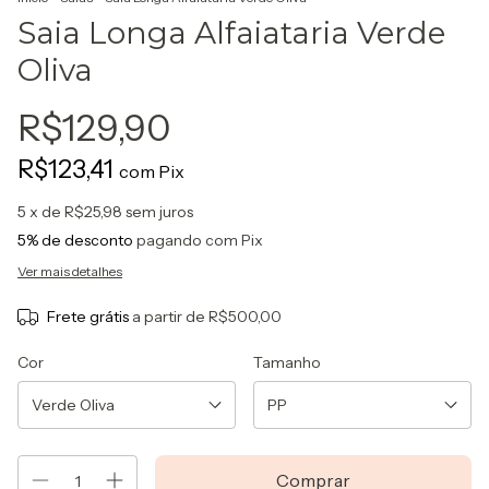
Saia Longa Alfaiataria Verde
Oliva
R$129,90
R$123,41
com
Pix
5
x de
R$25,98
sem juros
5% de desconto
pagando com Pix
Ver mais detalhes
Frete grátis
a partir de
R$500,00
Cor
Tamanho