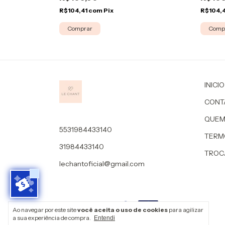
R$104,41
com
Pix
R$104,
Comprar
Comp
INICIO
CONT
QUEM
5531984433140
TERM
31984433140
TROC
lechantoficial@gmail.com
Meios de envio
Ao navegar por este site
você aceita o uso de cookies
para agilizar
a sua experiência de compra.
Entendi