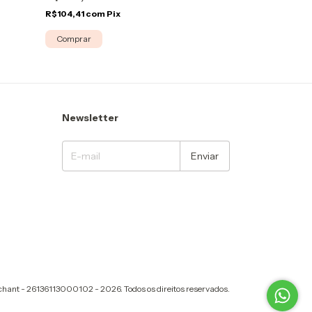
R$104,41
com
Pix
R$113,91
com
Pi
Comprar
Comprar
Newsletter
chant - 26136113000102 - 2026. Todos os direitos reservados.