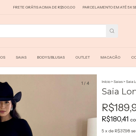
TE GRÁTIS ACIMA DE R$500,00
PARCELAMENTO EM ATÉ 5X SEM JUROS
DOS
SAIAS
BODYS/BLUSAS
OUTLET
MACACÃO
CO
Início
>
Saias
>
Saia 
1
/
4
Saia Lo
R$189,
R$180,41
c
5
x de
R$37,98
se