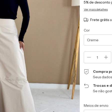
5% de desconto
Ver mais detalhes
Frete grátis
a
Cor
Compra p
Seus dados
Trocas e 
Se não gost
Entregas para o CEP
Meios de envio