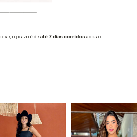
⸻⸻⸻
ocar, o prazo é de
até 7 dias corridos
após o