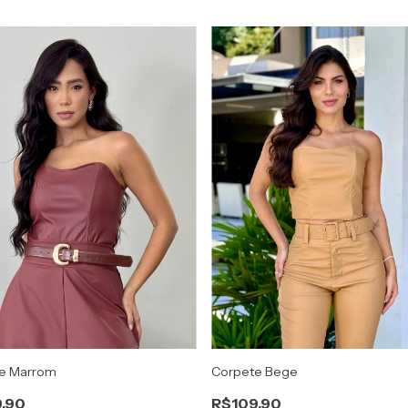
Corpete Bege
e Marrom
R$109,90
,90