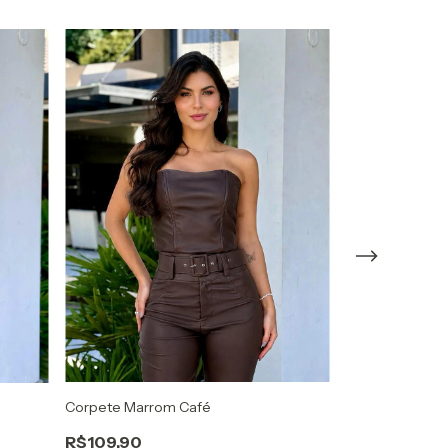
Corpete Marrom Café
Body Choker M
R$109,90
R$119,90