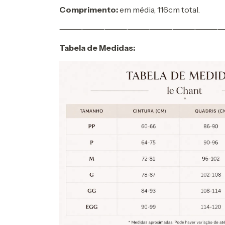
Comprimento:
em média, 116cm total.
⸻⸻⸻⸻⸻⸻⸻
Tabela de Medidas: