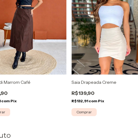
idi Marrom Café
Saia Drapeada Creme
,90
R$139,90
1
com
Pix
R$132,91
com
Pix
rar
Comprar
uto