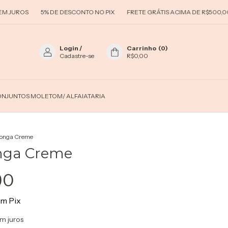
5% DE DESCONTO NO PIX
FRETE GRÁTIS ACIMA DE R$500,00
PARCE
Login
/
Carrinho
(
0
)
Cadastre-se
R$0,00
NJUNTOS MOLETOM/ ALFAIATARIA
Longa Creme
nga Creme
90
om
Pix
m juros