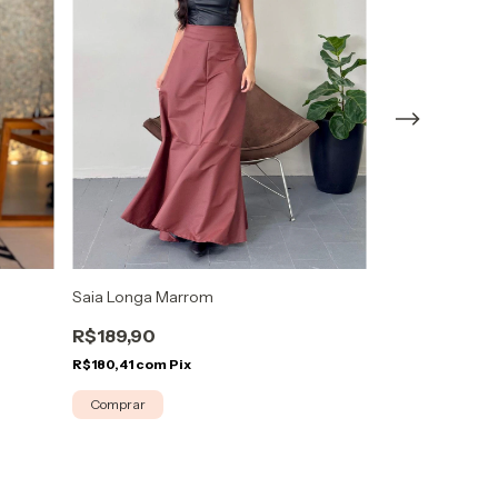
Saia Longa Marrom
Saia Longa Ma
R$189,90
R$189,90
R$180,41
com
Pix
R$180,41
com
Pi
Comprar
Comprar