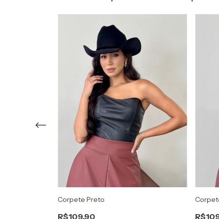
Corpete Preto
Corpet
ria
R$109,90
R$109