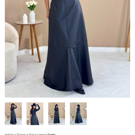
Início
>
Saias
>
Saia Longa Preto