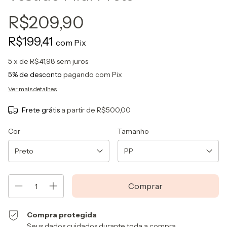
R$209,90
R$199,41
com
Pix
5
x de
R$41,98
sem juros
5% de desconto
pagando com Pix
Ver mais detalhes
Frete grátis
a partir de
R$500,00
Cor
Tamanho
Compra protegida
Seus dados cuidados durante toda a compra.