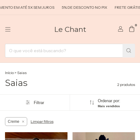
NTO EM ATÉ 5X SEM JUROS
5% DE DESCONTO NO PIX
FRETE GRÁTIS 
0
Le Chant
Início
>
Saias
Saias
2 produtos
Ordenar por:
Filtrar
Mais vendidos
Limpar filtros
Creme