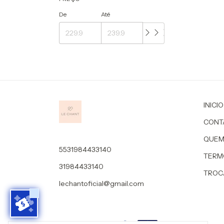
De
Até
INICIO
CONT
QUEM
5531984433140
TERM
31984433140
TROC
lechantoficial@gmail.com