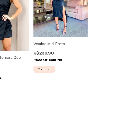
Vestido Midi Preto
R$239,90
 Tomara Que
R$227,91
com
Pix
Comprar
ix