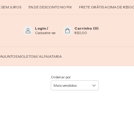
EM JUROS
5% DE DESCONTO NO PIX
FRETE GRÁTIS ACIMA DE R$500,0
Login
/
Carrinho
(
0
)
Cadastre-se
R$0,00
NJUNTOS MOLETOM/ ALFAIATARIA
Ordenar por