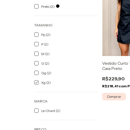
Preto (2)
TAMANHO
Pp (2)
P (2)
M (2)
Vestido Curto
G (2)
Caia Preto
Gg (2)
R$229,90
Xg (2)
R$218,41
com
P
Comprar
MARCA
Le Chant (2)
PREÇO